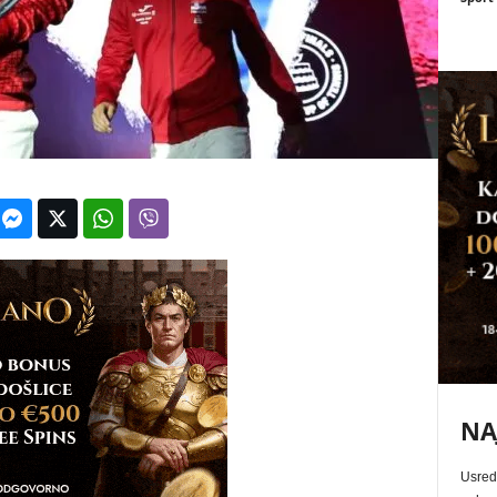
NA
Usred 