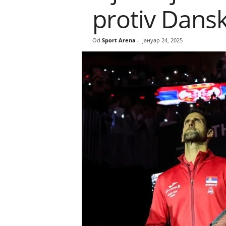
protiv Dansk
r
e
Od
Sport Arena
-
јануар 24, 2025
n
a