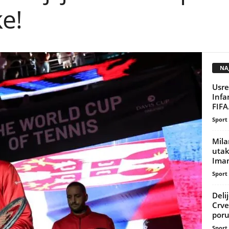
e!
NAJ
Usre
Infa
FIFA
Sport
Mila
uta
Imam
Sport
Deli
Crve
poru
Sport