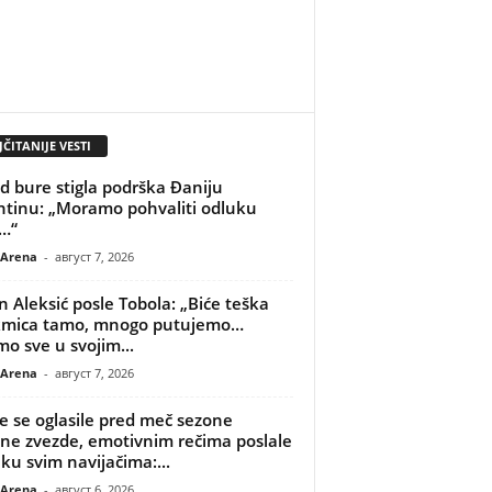
ČITANIJE VESTI
d bure stigla podrška Đaniju
ntinu: „Moramo pohvaliti odluku
…“
 Arena
-
август 7, 2026
n Aleksić posle Tobola: „Biće teška
kmica tamo, mnogo putujemo…
o sve u svojim...
 Arena
-
август 7, 2026
je se oglasile pred meč sezone
ne zvezde, emotivnim rečima poslale
ku svim navijačima:...
 Arena
-
август 6, 2026