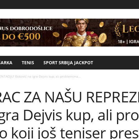
ŠARKA
TENIS
SPORT SRBIJA JACKPOT
ACIJU! Đoković ne igra Dejvis kup, ali problemima...
AC ZA NAŠU REPREZ
gra Dejvis kup, ali p
vo koji još teniser pr