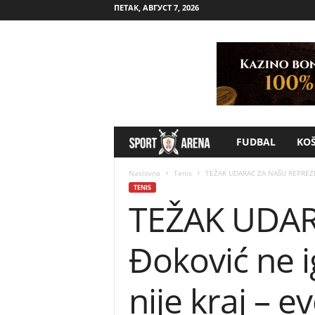
ПЕТАК, АВГУСТ 7, 2026
FUDBAL
KO
S
p
Naslovna
Tenis
TEŽAK UDARAC ZA NAŠU REPREZENT
TENIS
TEŽAK UDAR
o
r
Đoković ne i
t
nije kraj – e
A