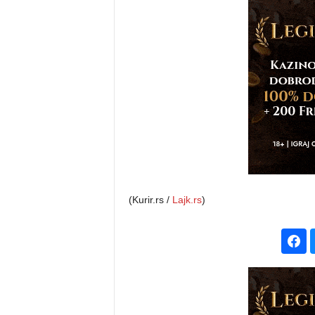
(Kurir.rs /
Lajk.rs
)