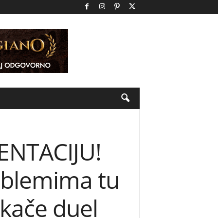
ENTACIJU!
roblemima tu
eskače duel