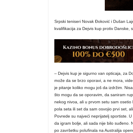
Srpski teniseri Novak Đoković i Dušan Laj
kvalifikacija za Dejvis kup protiv Danske, 
– Dejvis kup je sigurno van opticaja, za
može da se brzo oporavi, a ne mora, videć
je pitanje koliko mogu još da izdržim. Ni
što mogu da se oporavim, da saniram ruptu
nekog nivoa, ali u prvom setu sam osetio
pola seta ili set da sam osvojio prvi set,
Povrede su najveći neprijatelj sportiste.
da igram bolje, ali sada nije bilo suđen
po završetku polufinala na Australija open