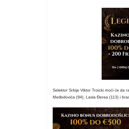
Selektor Srbije Viktor Troicki moći će da
Međedovića (94), Lasla Đerea (113) i brać