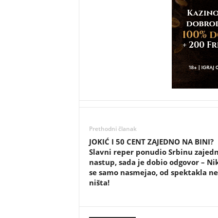
Prethodni članak
JOKIĆ I 50 CENT ZAJEDNO NA BINI?
Slavni reper ponudio Srbinu zajedn
nastup, sada je dobio odgovor – Ni
se samo nasmejao, od spektakla n
ništa!