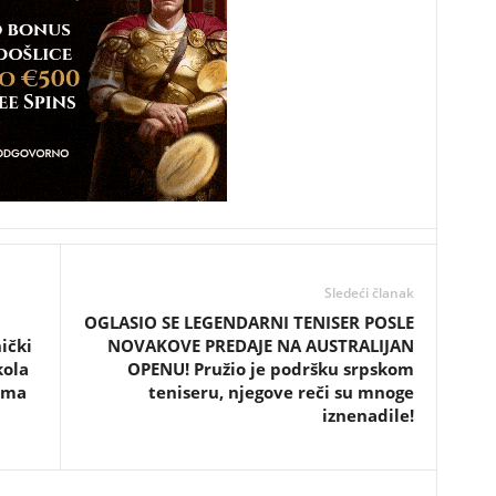
Sledeći članak
OGLASIO SE LEGENDARNI TENISER POSLE
ički
NOVAKOVE PREDAJE NA AUSTRALIJAN
kola
OPENU! Pružio je podršku srpskom
ema
teniseru, njegove reči su mnoge
iznenadile!