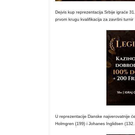
Dejvis kup reprezentacija Srbije igraće 3
prvom krugu kvalifikacija za završni turnir
U reprezentacije Danske najverovatnije će
Holmgren (199) i Johanes Inglidsen (132. 