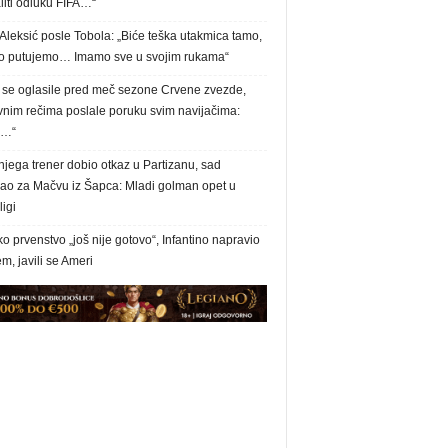
liti odluku FIFA…“
Aleksić posle Tobola: „Biće teška utakmica tamo,
 putujemo… Imamo sve u svojim rukama“
e se oglasile pred meč sezone Crvene zvezde,
vnim rečima poslale poruku svim navijačima:
a…“
jega trener dobio otkaz u Partizanu, sad
sao za Mačvu iz Šapca: Mladi golman opet u
igi
o prvenstvo „još nije gotovo“, Infantino napravio
m, javili se Ameri