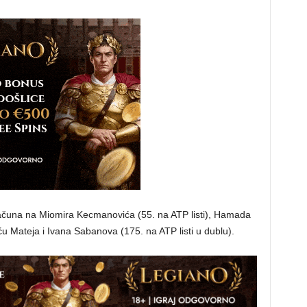
 računa na Miomira Kecmanovića (55. na ATP listi), Hamada
u Mateja i Ivana Sabanova (175. na ATP listi u dublu).