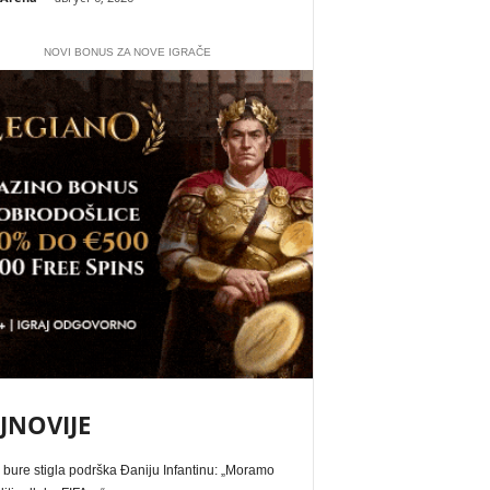
NOVI BONUS ZA NOVE IGRAČE
JNOVIJE
bure stigla podrška Đaniju Infantinu: „Moramo