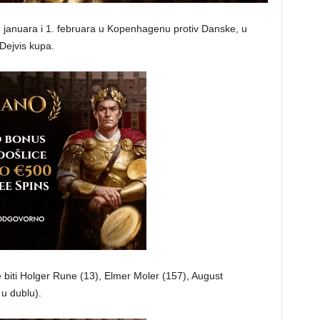
1. januara i 1. februara u Kopenhagenu protiv Danske, u
 Dejvis kupa.
 biti Holger Rune (13), Elmer Moler (157), August
u dublu).