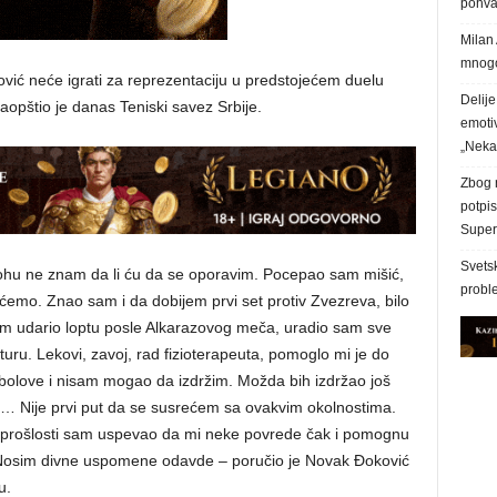
pohva
Milan 
mnogo
ović neće igrati za reprezentaciju u predstojećem duelu
Delij
saopštio je danas Teniski savez Srbije.
emoti
„Nek
Zbog n
potpi
Superl
Svetsk
 Dohu ne znam da li ću da se oporavim. Pocepao sam mišić,
proble
emo. Znao sam i da dobijem prvi set protiv Zvezreva, bilo
sam udario loptu posle Alkarazovog meča, uradio sam sve
ru. Lekovi, zavoj, rad fizioterapeuta, pomoglo mi je do
 bolove i nisam mogao da izdržim. Možda bih izdržao još
 ali… Nije prvi put da se susrećem sa ovakvim okolnostima.
 U prošlosti sam uspevao da mi neke povrede čak i pomognu
o. Nosim divne uspomene odavde – poručio je Novak Đoković
u.