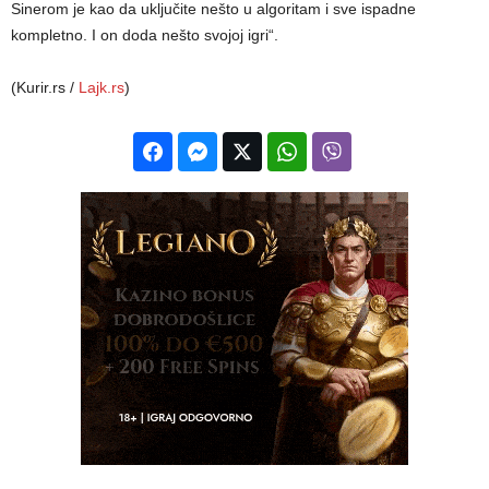
Sinerom je kao da uključite nešto u algoritam i sve ispadne
kompletno. I on doda nešto svojoj igri“.
(Kurir.rs /
Lajk.rs
)