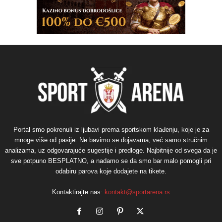
Portal smo pokrenuli iz ljubavi prema sportskom klađenju, koje je za
mnoge više od pasije. Ne bavimo se dojavama, već samo stručnim
analizama, uz odgovarajuće sugestije i predloge. Najbitnije od svega da je
sve potpuno BESPLATNO, a nadamo se da smo bar malo pomogli pri
odabiru parova koje dodajete na tikete.
Kontaktirajte nas:
kontakt@sportarena.rs