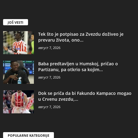
JOŠ VESTI
Tek što je potpisao za Zvezdu doživeo je
prevaru života, ono...
август 7, 2026
Baba predtavljen u Humskoj, pričao o
Partizanu, pa otkrio sa kojim...
август 7, 2026
Dok se priča da bi Fakundo Kampaco mogao
u Crvenu zvezdu,...
август 7, 2026
POPULARNE KATEGORIJE