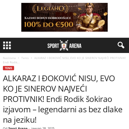
Naslovna
Tenis
ALKARAZ I ĐOKOVIĆ NISU, EVO KO JE SINEROV NAJVEĆI PROTIVNIK!
Endi Rodik...
TENIS
ALKARAZ I ĐOKOVIĆ NISU, EVO
KO JE SINEROV NAJVEĆI
PROTIVNIK! Endi Rodik šokirao
izjavom – legendarni as bez dlake
na jeziku!
Od
Sport Arena
-
јануар 28, 2025