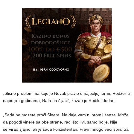
„Slično problemima koje je Novak pravio u najboljoj formi, Rodžer u
najboljim godinama, Rafa na šljaci“, kazao je Rodik i dodao:
„Sada ne možete proći Sinera. Ne daje vam ni promil šanse. Može
da pogodi vinere sa obe strane, radi što i vi, samo bolje. Nije
servirao sjajno, ali je sada konzistentan. Pravi mnogo veći spin. Sa