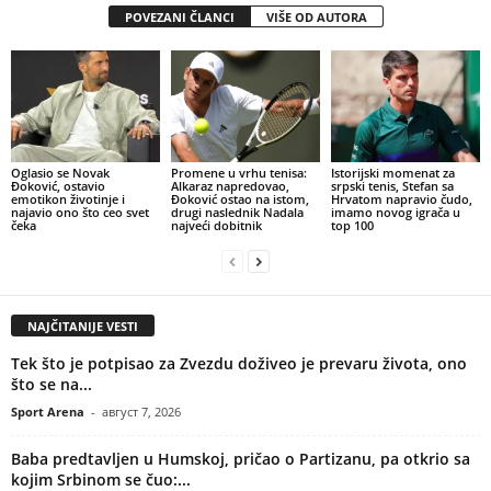
POVEZANI ČLANCI
VIŠE OD AUTORA
Oglasio se Novak
Promene u vrhu tenisa:
Istorijski momenat za
Đoković, ostavio
Alkaraz napredovao,
srpski tenis, Stefan sa
emotikon životinje i
Đoković ostao na istom,
Hrvatom napravio čudo,
najavio ono što ceo svet
drugi naslednik Nadala
imamo novog igrača u
čeka
najveći dobitnik
top 100
NAJČITANIJE VESTI
Tek što je potpisao za Zvezdu doživeo je prevaru života, ono
što se na...
Sport Arena
-
август 7, 2026
Baba predtavljen u Humskoj, pričao o Partizanu, pa otkrio sa
kojim Srbinom se čuo:...