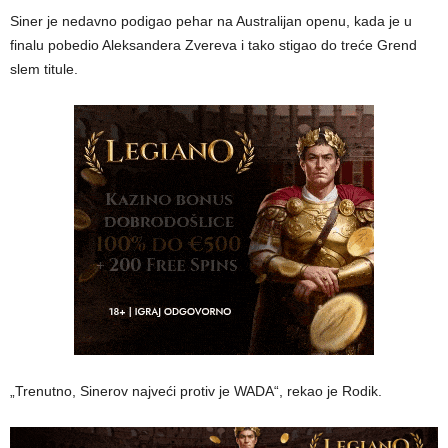
Siner je nedavno podigao pehar na Australijan openu, kada je u
finalu pobedio Aleksandera Zvereva i tako stigao do treće Grend
slem titule.
„Trenutno, Sinerov najveći protiv je WADA“, rekao je Rodik.