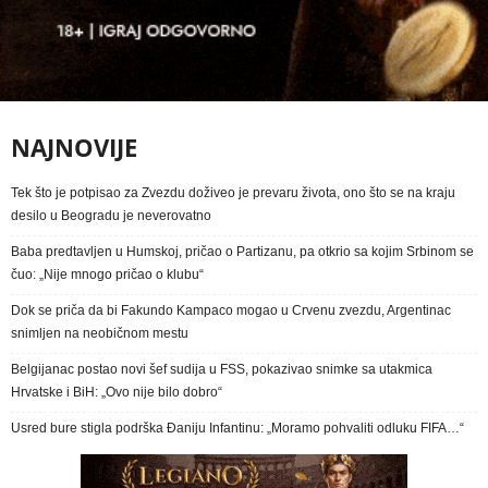
NAJNOVIJE
Tek što je potpisao za Zvezdu doživeo je prevaru života, ono što se na kraju
desilo u Beogradu je neverovatno
Baba predtavljen u Humskoj, pričao o Partizanu, pa otkrio sa kojim Srbinom se
čuo: „Nije mnogo pričao o klubu“
Dok se priča da bi Fakundo Kampaco mogao u Crvenu zvezdu, Argentinac
snimljen na neobičnom mestu
Belgijanac postao novi šef sudija u FSS, pokazivao snimke sa utakmica
Hrvatske i BiH: „Ovo nije bilo dobro“
Usred bure stigla podrška Đaniju Infantinu: „Moramo pohvaliti odluku FIFA…“