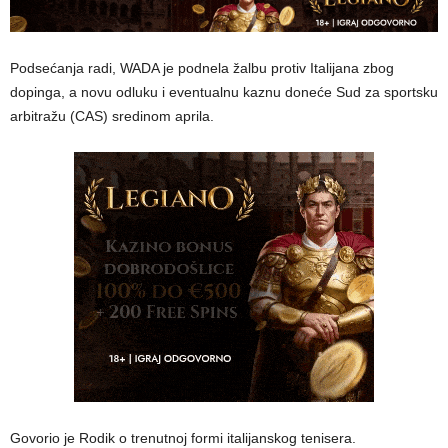
Podsećanja radi, WADA je podnela žalbu protiv Italijana zbog
dopinga, a novu odluku i eventualnu kaznu doneće Sud za sportsku
arbitražu (CAS) sredinom aprila.
Govorio je Rodik o trenutnoj formi italijanskog tenisera.