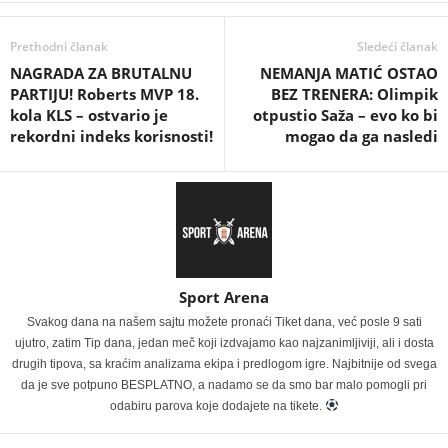
Prethodni članak
Sledeći članak
NAGRADA ZA BRUTALNU
NEMANJA MATIĆ OSTAO
PARTIJU! Roberts MVP 18.
BEZ TRENERA: Olimpik
kola KLS – ostvario je
otpustio Saža – evo ko bi
rekordni indeks korisnosti!
mogao da ga nasledi
Sport Arena
Svakog dana na našem sajtu možete pronaći Tiket dana, već posle 9 sati
ujutro, zatim Tip dana, jedan meč koji izdvajamo kao najzanimljiviji, ali i dosta
drugih tipova, sa kraćim analizama ekipa i predlogom igre. Najbitnije od svega
da je sve potpuno BESPLATNO, a nadamo se da smo bar malo pomogli pri
odabiru parova koje dodajete na tikete.