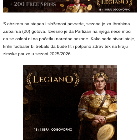
S obzirom na stepen i složenost povrede, sezona je za Ibrahima
Zubairua (20) gotova. Izvesno je da Partizan na njega neće moći
da se osloni ni na početku naredne sezone. Kako sada stvari stoje,
krilni fudbaler bi trebalo da bude fit i potpuno zdrav tek na kraju
zimske pauze u sezoni 2025/2026.