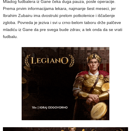
Mladog fudbalera iz Gane čeka duga pauza, posle operacije.
Prema prvim informacijama lekara, najmanje šest meseci, jer
Ibrahim Zubairu ima dvostruki prelom potkolenice i iščašenje
zgloba. Povreda je jeziva i svi u crno-belom taboru drže palčeve
mladiću iz Gane da pre svega bude zdrav, a tek onda da se vrati
fudbalu.