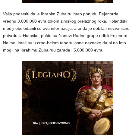
Valja podsetiti da je Ibrahim Zubairu imao ponudu Fejenorda
vrednu 3.000.000 evra tokom zimskog prelaznog roka. Holandski
mediji obelodanili su ovu informaciju, a onda je dobila i nezvaničnu
potvrdu iz Humske, pošto su članovi Radne grupe odbili Fejenord.
Naime, imali su u crno-belom taboru jasne naznake da bi na leto
mogli na Ibrahimu Zubairuu zarade i 5.000.000 evra.