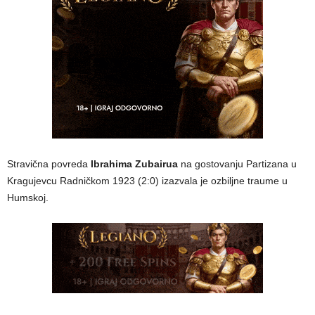
Stravična povreda
Ibrahima Zubairua
na gostovanju Partizana u
Kragujevcu Radničkom 1923 (2:0) izazvala je ozbiljne traume u
Humskoj.