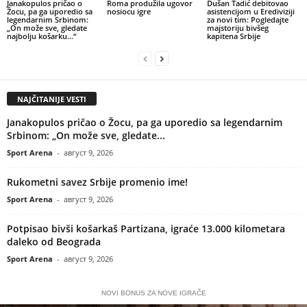
Janakopulos pričao o
Roma produžila ugovor
Dušan Tadić debitovao
Žocu, pa ga uporedio sa
nosiocu igre
asistencijom u Erediviziji
legendarnim Srbinom:
za novi tim: Pogledajte
„On može sve, gledate
majstoriju bivšeg
najbolju košarku…“
kapitena Srbije
NAJČITANIJE VESTI
Janakopulos pričao o Žocu, pa ga uporedio sa legendarnim
Srbinom: „On može sve, gledate...
Sport Arena
-
август 9, 2026
Rukometni savez Srbije promenio ime!
Sport Arena
-
август 9, 2026
Potpisao bivši košarkaš Partizana, igraće 13.000 kilometara
daleko od Beograda
Sport Arena
-
август 9, 2026
NOVI BONUS ZA NOVE IGRAČE