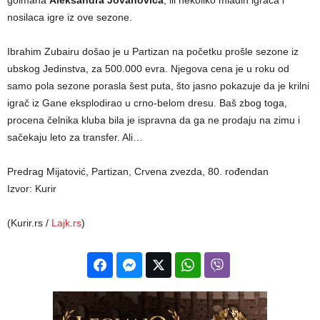
nosilaca igre iz ove sezone.
Ibrahim Zubairu došao je u Partizan na početku prošle sezone iz
ubskog Jedinstva, za 500.000 evra. Njegova cena je u roku od
samo pola sezone porasla šest puta, što jasno pokazuje da je krilni
igrač iz Gane eksplodirao u crno-belom dresu. Baš zbog toga,
procena čelnika kluba bila je ispravna da ga ne prodaju na zimu i
sačekaju leto za transfer. Ali…
Predrag Mijatović, Partizan, Crvena zvezda, 80. rođendan
Izvor: Kurir
(Kurir.rs /
Lajk.rs
)