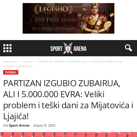
Naslovna
Fudbal
PARTIZAN IZGUBIO ZUBAIRUA, ALI I 5.000.000 EVRA: Veliki
problem i teški dani...
FUDBAL
PARTIZAN IZGUBIO ZUBAIRUA,
ALI I 5.000.000 EVRA: Veliki
problem i teški dani za Mijatovića i
Ljajića!
Od
Sport Arena
-
април 9, 2025