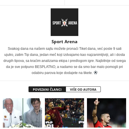
Sport Arena
Svakog dana na našem sajtu možete pronaći Tiket dana, već posle 9 sati
ujutro, zatim Tip dana, jedan meč koji izdvajamo kao najzanimljiviji, ali i dosta
drugih tipova, sa kraćim analizama ekipa i predlogom igre. Najbitnije od svega
da je sve potpuno BESPLATNO, a nadamo se da smo bar malo pomogli pri
odabiru parova koje dodajete na tikete.
POVEZANI ČLANCI
VIŠE OD AUTORA