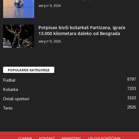
август 9, 2026
Potpisao bivši košarkaš Partizana, igraće
13.000 kilometara daleko od Beograda
август 9, 2026
POPULARNE KATEGORIJE
8797
Fudbal
7203
Košarka
3163
Ostali sportovi
2826
Tenis
O NAMA
KONTAKT
MARKETING
USLOVI KORIŠĆENJA