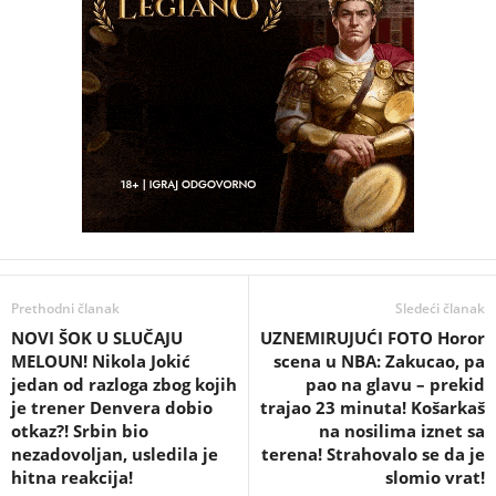
Prethodni članak
Sledeći članak
NOVI ŠOK U SLUČAJU
UZNEMIRUJUĆI FOTO Horor
MELOUN! Nikola Jokić
scena u NBA: Zakucao, pa
jedan od razloga zbog kojih
pao na glavu – prekid
je trener Denvera dobio
trajao 23 minuta! Košarkaš
otkaz?! Srbin bio
na nosilima iznet sa
nezadovoljan, usledila je
terena! Strahovalo se da je
hitna reakcija!
slomio vrat!