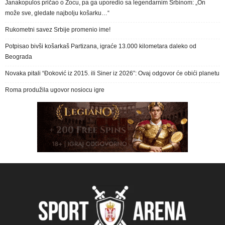
Janakopulos pričao o Žocu, pa ga uporedio sa legendarnim Srbinom: „On
može sve, gledate najbolju košarku…“
Rukometni savez Srbije promenio ime!
Potpisao bivši košarkaš Partizana, igraće 13.000 kilometara daleko od
Beograda
Novaka pitali “Đoković iz 2015. ili Siner iz 2026”: Ovaj odgovor će obići planetu
Roma produžila ugovor nosiocu igre