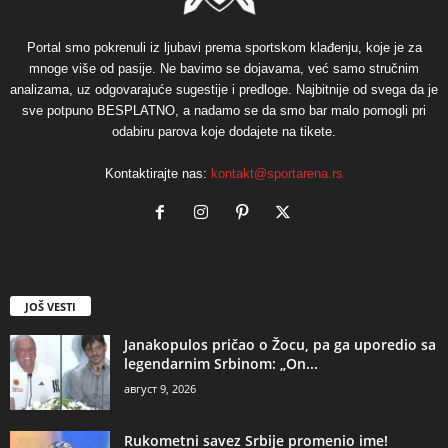
Portal smo pokrenuli iz ljubavi prema sportskom klađenju, koje je za
mnoge više od pasije. Ne bavimo se dojavama, već samo stručnim
analizama, uz odgovarajuće sugestije i predloge. Najbitnije od svega da je
sve potpuno BESPLATNO, a nadamo se da smo bar malo pomogli pri
odabiru parova koje dodajete na tikete.
Kontaktirajte nas:
kontakt@sportarena.rs
JOŠ VESTI
Janakopulos pričao o Žocu, pa ga uporedio sa
legendarnim Srbinom: „On...
август 9, 2026
Rukometni savez Srbije promenio ime!