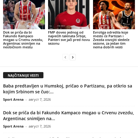
Dok se priča da bi
FMP doveo jednog od
Evroliga odredila koje
Fakundo Kampaco
najvećih talenata Srbije,
mesto će Partizan i
mogao u Crvenu zvezdu,
Panteri sve jači pred novu
Zvezda osvojiti sledeće
Argentinac snimljen na
sezonu
sezone, za jedan tim
neobičnom mestu
nema dobrih vesti
NAJČITANIJE VESTI
Baba predtavljen u Humskoj, pričao o Partizanu, pa otkrio sa
kojim Srbinom se čuo:...
Sport Arena
-
август 7, 2026
Dok se priča da bi Fakundo Kampaco mogao u Crvenu zvezdu,
Argentinac snimljen na...
Sport Arena
-
август 7, 2026