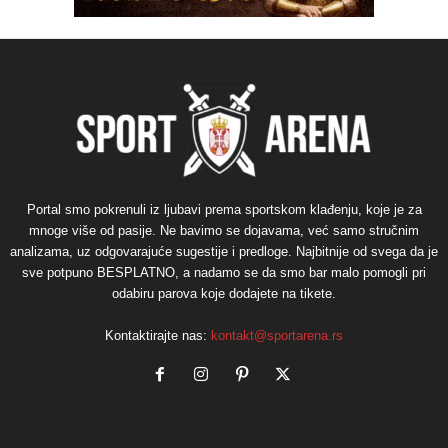
Portal smo pokrenuli iz ljubavi prema sportskom klađenju, koje je za
mnoge više od pasije. Ne bavimo se dojavama, već samo stručnim
analizama, uz odgovarajuće sugestije i predloge. Najbitnije od svega da je
sve potpuno BESPLATNO, a nadamo se da smo bar malo pomogli pri
odabiru parova koje dodajete na tikete.
Kontaktirajte nas:
kontakt@sportarena.rs