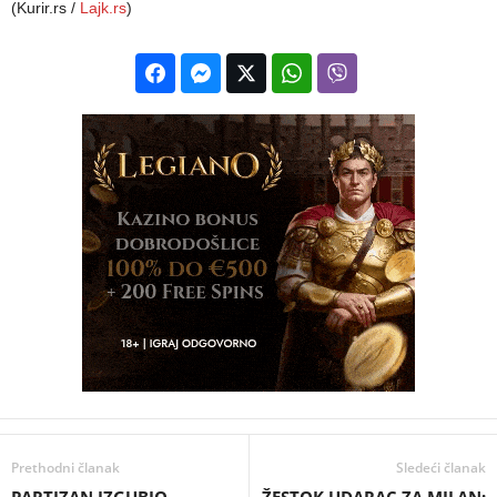
(Kurir.rs /
Lajk.rs
)
Prethodni članak
Sledeći članak
PARTIZAN IZGUBIO
ŽESTOK UDARAC ZA MILAN: