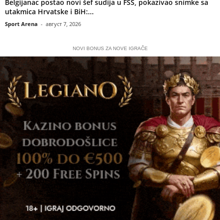
Belgijanac postao novi šef sudija u FSS, pokazivao snimke sa
utakmica Hrvatske i BiH:...
Sport Arena
-
август 7, 2026
NOVI BONUS ZA NOVE IGRAČE