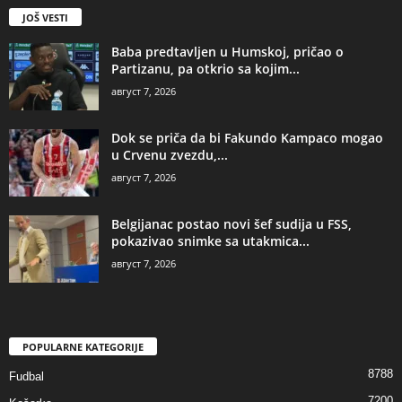
JOŠ VESTI
Baba predtavljen u Humskoj, pričao o
Partizanu, pa otkrio sa kojim...
август 7, 2026
Dok se priča da bi Fakundo Kampaco mogao
u Crvenu zvezdu,...
август 7, 2026
Belgijanac postao novi šef sudija u FSS,
pokazivao snimke sa utakmica...
август 7, 2026
POPULARNE KATEGORIJE
8788
Fudbal
7200