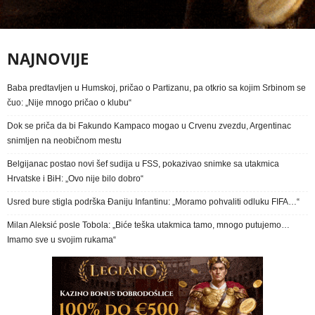
NAJNOVIJE
Baba predtavljen u Humskoj, pričao o Partizanu, pa otkrio sa kojim Srbinom se
čuo: „Nije mnogo pričao o klubu“
Dok se priča da bi Fakundo Kampaco mogao u Crvenu zvezdu, Argentinac
snimljen na neobičnom mestu
Belgijanac postao novi šef sudija u FSS, pokazivao snimke sa utakmica
Hrvatske i BiH: „Ovo nije bilo dobro“
Usred bure stigla podrška Đaniju Infantinu: „Moramo pohvaliti odluku FIFA…“
Milan Aleksić posle Tobola: „Biće teška utakmica tamo, mnogo putujemo…
Imamo sve u svojim rukama“