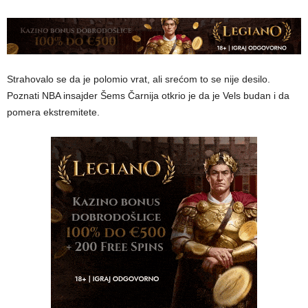
Strahovalo se da je polomio vrat, ali srećom to se nije desilo.
Poznati NBA insajder Šems Čarnija otkrio je da je Vels budan i da
pomera ekstremitete.