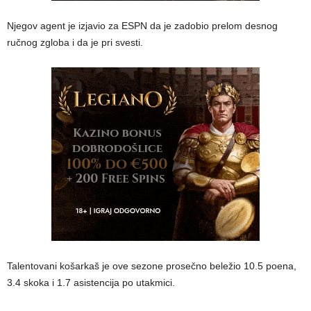
Njegov agent je izjavio za ESPN da je zadobio prelom desnog
ručnog zgloba i da je pri svesti.
Talentovani košarkaš je ove sezone prosečno beležio 10.5 poena,
3.4 skoka i 1.7 asistencija po utakmici.