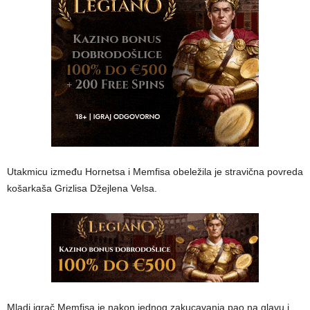
Utakmicu između Hornetsa i Memfisa obeležila je stravična povreda
košarkaša Grizlisa Džejlena Velsa.
Mladi igrač Memfisa je nakon jednog zakucavanja pao na glavu i