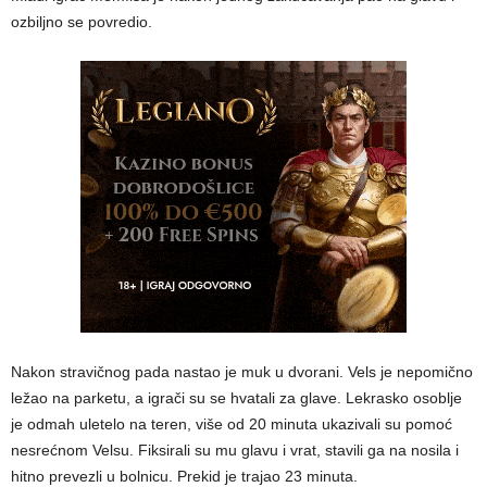
ozbiljno se povredio.
Nakon stravičnog pada nastao je muk u dvorani. Vels je nepomično
ležao na parketu, a igrači su se hvatali za glave. Lekrasko osoblje
je odmah uletelo na teren, više od 20 minuta ukazivali su pomoć
nesrećnom Velsu. Fiksirali su mu glavu i vrat, stavili ga na nosila i
hitno prevezli u bolnicu. Prekid je trajao 23 minuta.