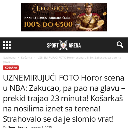
Naslovna
Košarka
UZNEMIRUJUĆI FOTO Horor scena u NBA: Zakucao, pa pao na
glavu –...
KOŠARKA
UZNEMIRUJUĆI FOTO Horor scena
u NBA: Zakucao, pa pao na glavu –
prekid trajao 23 minuta! Košarkaš
na nosilima iznet sa terena!
Strahovalo se da je slomio vrat!
Od
Sport Arena
-
април 9, 2025