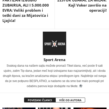
ZUBAIRUA, ALI I 5.000.000
Kajl Voker završio na
EVRA: Veliki problem i
operaciji!
teški dani za Mijatovića i
Ljajića!
Sport Arena
Svakog dana na našem sajtu možete pronaći Tiket dana, već posle 9 sati
ujutro, zatim Tip dana, jedan meč koji izdvajamo kao najzanimljiviji, ali i dosta
drugih tipova, sa kraćim analizama ekipa i predlogom igre. Najbitnije od svega
da je sve potpuno BESPLATNO, a nadamo se da smo bar malo pomogli pri
odabiru parova koje dodajete na tikete.
POVEZANI ČLANCI
VIŠE OD AUTORA