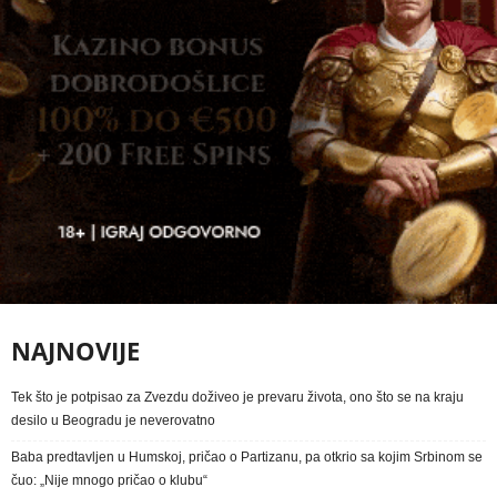
NAJNOVIJE
Tek što je potpisao za Zvezdu doživeo je prevaru života, ono što se na kraju
desilo u Beogradu je neverovatno
Baba predtavljen u Humskoj, pričao o Partizanu, pa otkrio sa kojim Srbinom se
čuo: „Nije mnogo pričao o klubu“