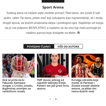
Sport Arena
Svakog dana na našem sajtu možete pronaći Tiket dana, već posle 9 sati
ujutro, zatim Tip dana, jedan meč koji izdvajamo kao najzanimljiviji, ali i dosta
drugih tipova, sa kraćim analizama ekipa i predlogom igre. Najbitnije od svega
da je sve potpuno BESPLATNO, a nadamo se da smo bar malo pomogli pri
odabiru parova koje dodajete na tikete.
POVEZANI ČLANCI
VIŠE OD AUTORA
Dok se priča da bi
FMP doveo jednog od
Evroliga odredila koje
Fakundo Kampaco
najvećih talenata Srbije,
mesto će Partizan i
mogao u Crvenu zvezdu,
Panteri sve jači pred novu
Zvezda osvojiti sledeće
Argentinac snimljen na
sezonu
sezone, za jedan tim
neobičnom mestu
nema dobrih vesti