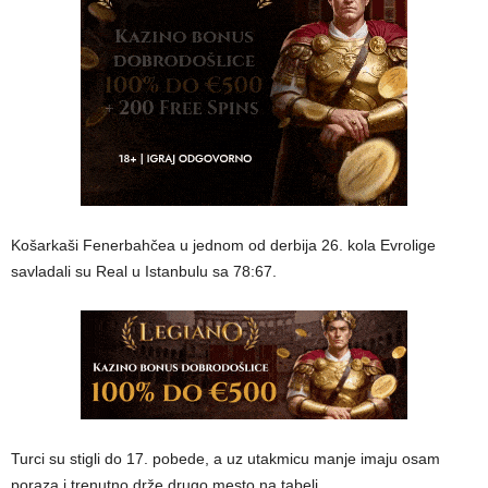
Košarkaši Fenerbahčea u jednom od derbija 26. kola Evrolige
savladali su Real u Istanbulu sa 78:67.
Turci su stigli do 17. pobede, a uz utakmicu manje imaju osam
poraza i trenutno drže drugo mesto na tabeli.