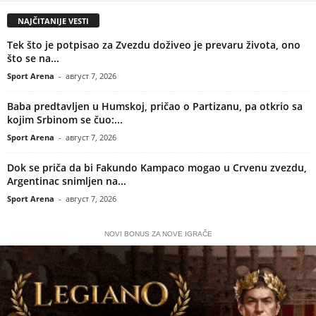
NAJČITANIJE VESTI
Tek što je potpisao za Zvezdu doživeo je prevaru života, ono
što se na...
Sport Arena
-
август 7, 2026
Baba predtavljen u Humskoj, pričao o Partizanu, pa otkrio sa
kojim Srbinom se čuo:...
Sport Arena
-
август 7, 2026
Dok se priča da bi Fakundo Kampaco mogao u Crvenu zvezdu,
Argentinac snimljen na...
Sport Arena
-
август 7, 2026
NOVI BONUS ZA NOVE IGRAČE