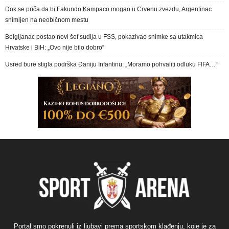
Dok se priča da bi Fakundo Kampaco mogao u Crvenu zvezdu, Argentinac
snimljen na neobičnom mestu
Belgijanac postao novi šef sudija u FSS, pokazivao snimke sa utakmica
Hrvatske i BiH: „Ovo nije bilo dobro“
Usred bure stigla podrška Đaniju Infantinu: „Moramo pohvaliti odluku FIFA…“
Portal smo pokrenuli iz ljubavi prema sportskom klađenju, koje je za