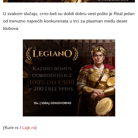
U svakom slučaju, crno-beli su dobili dobru vest pošto je Real jedan
od trenutno najvećih konkurenata u trci za plasman među deset
klubova.
(Kurir.rs /
Lajk.rs
)