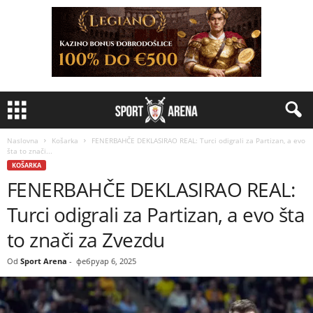
Naslovna
Košarka
FENERBAHČE DEKLASIRAO REAL: Turci odigrali za Partizan, a evo
šta to znači...
KOŠARKA
FENERBAHČE DEKLASIRAO REAL:
Turci odigrali za Partizan, a evo šta
to znači za Zvezdu
Od
Sport Arena
-
фебруар 6, 2025