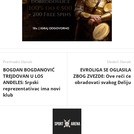
Prethodni članak
Sledeći članak
BOGDAN BOGDANOVIĆ
EVROLIGA SE OGLASILA
TREJDOVAN U LOS
ZBOG ZVEZDE: Ove reči će
ANĐELES: Srpski
obradovati svakog Deliju
reprezentativac ima novi
klub