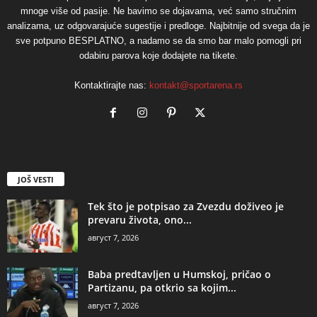
mnoge više od pasije. Ne bavimo se dojavama, već samo stručnim
analizama, uz odgovarajuće sugestije i predloge. Najbitnije od svega da je
sve potpuno BESPLATNO, a nadamo se da smo bar malo pomogli pri
odabiru parova koje dodajete na tikete.
Kontaktirajte nas:
kontakt@sportarena.rs
JOŠ VESTI
Tek što je potpisao za Zvezdu doživeo je
prevaru života, ono...
август 7, 2026
Baba predtavljen u Humskoj, pričao o
Partizanu, pa otkrio sa kojim...
август 7, 2026