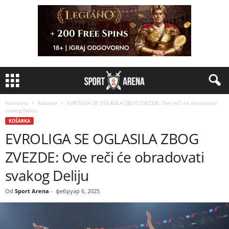
Naslovna
Košarka
EVROLIGA SE OGLASILA ZBOG ZVEZDE: Ove reči će obradovati
svakog Deliju
KOŠARKA
EVROLIGA SE OGLASILA ZBOG
ZVEZDE: Ove reči će obradovati
svakog Deliju
Od
Sport Arena
-
фебруар 6, 2025