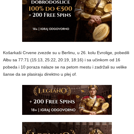
Košarkaši Crvene zvezde su u Berlinu, u 26. kolu Evrolige, pobedili
Albu sa 77:71 (15:13, 25:22, 20:19, 18:16) i sa učinkom od 16
pobeda i 10 poraza nalaze se na petom mestu i zadržali su velike
šanse da se plasiraju direktno u plej of.