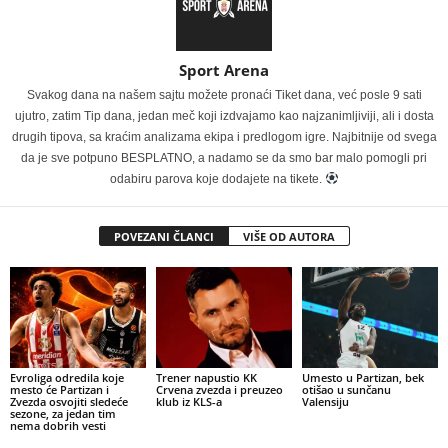
Sport Arena
Svakog dana na našem sajtu možete pronaći Tiket dana, već posle 9 sati
ujutro, zatim Tip dana, jedan meč koji izdvajamo kao najzanimljiviji, ali i dosta
drugih tipova, sa kraćim analizama ekipa i predlogom igre. Najbitnije od svega
da je sve potpuno BESPLATNO, a nadamo se da smo bar malo pomogli pri
odabiru parova koje dodajete na tikete.
POVEZANI ČLANCI
VIŠE OD AUTORA
Evroliga odredila koje
Trener napustio KK
Umesto u Partizan, bek
mesto će Partizan i
Crvena zvezda i preuzeo
otišao u sunčanu
Zvezda osvojiti sledeće
klub iz KLS-a
Valensiju
sezone, za jedan tim
nema dobrih vesti