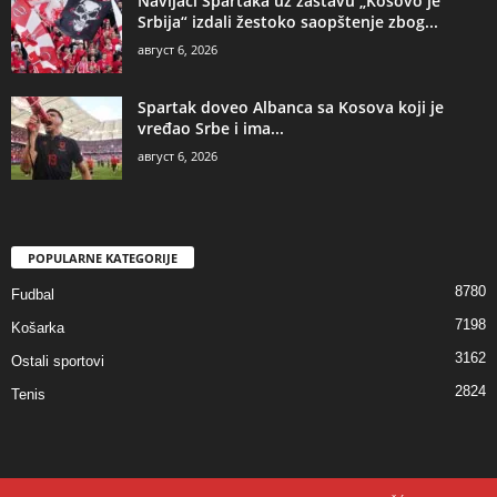
Navijači Spartaka uz zastavu „Kosovo je
Srbija“ izdali žestoko saopštenje zbog...
август 6, 2026
Spartak doveo Albanca sa Kosova koji je
vređao Srbe i ima...
август 6, 2026
POPULARNE KATEGORIJE
8780
Fudbal
7198
Košarka
3162
Ostali sportovi
2824
Tenis