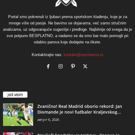
Portal smo pokrenuli iz ljubavi prema sportskom klađenju, koje je za
mnoge više od pasije. Ne bavimo se dojavama, već samo stručnim
analizama, uz odgovarajuće sugestije i predloge. Najbitnije od svega da je
sve potpuno BESPLATNO, a nadamo se da smo bar malo pomogli pri
odabiru parova koje dodajete na tikete.
Kontaktirajte nas:
kontakt@sportarena.rs
JOŠ VESTI
Zvanično! Real Madrid oborio rekord: Jan
Diomande je novi fudbaler Kraljevskog...
август 6, 2026