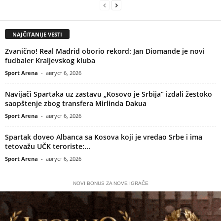
NAJČITANIJE VESTI
Zvanično! Real Madrid oborio rekord: Jan Diomande je novi
fudbaler Kraljevskog kluba
Sport Arena
-
август 6, 2026
Navijači Spartaka uz zastavu „Kosovo je Srbija“ izdali žestoko
saopštenje zbog transfera Mirlinda Dakua
Sport Arena
-
август 6, 2026
Spartak doveo Albanca sa Kosova koji je vređao Srbe i ima
tetovažu UČK teroriste:...
Sport Arena
-
август 6, 2026
NOVI BONUS ZA NOVE IGRAČE