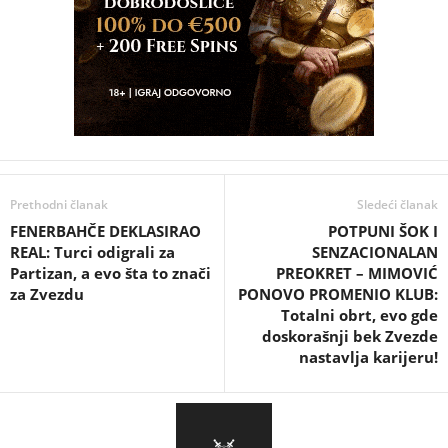
Prethodni članak
Sledeći članak
FENERBAHČE DEKLASIRAO
POTPUNI ŠOK I
REAL: Turci odigrali za
SENZACIONALAN
Partizan, a evo šta to znači
PREOKRET – MIMOVIĆ
za Zvezdu
PONOVO PROMENIO KLUB:
Totalni obrt, evo gde
doskorašnji bek Zvezde
nastavlja karijeru!