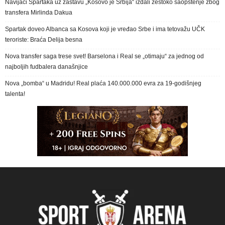
Navijači Spartaka uz zastavu „Kosovo je Srbija“ izdali žestoko saopštenje zbog
transfera Mirlinda Dakua
Spartak doveo Albanca sa Kosova koji je vređao Srbe i ima tetovažu UČK
teroriste: Braća Delija besna
Nova transfer saga trese svet! Barselona i Real se „otimaju“ za jednog od
najboljih fudbalera današnjice
Nova „bomba“ u Madridu! Real plaća 140.000.000 evra za 19-godišnjeg
talenta!