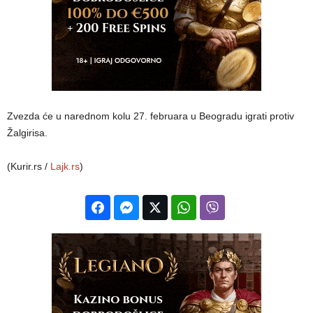
Zvezda će u narednom kolu 27. februara u Beogradu igrati protiv
Žalgirisa.
(Kurir.rs /
Lajk.rs
)